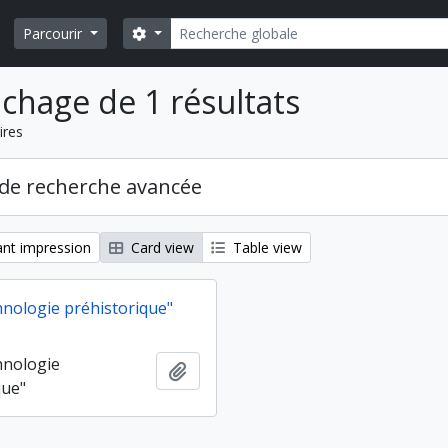
Rechercher
Search options
Parcourir
ichage de 1 résultats
ires
de recherche avancée
nt impression
Card view
Table view
hnologie préhistorique"
hnologie
Ajouter au presse-papier
que"