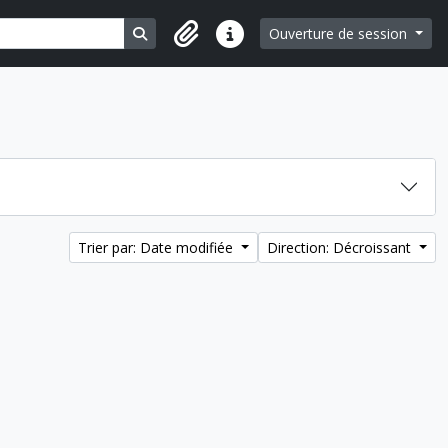
Search in browse page
Ouverture de session
Liens rapides
Trier par: Date modifiée
Direction: Décroissant