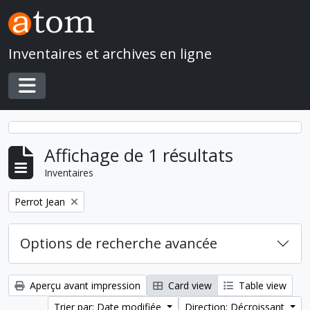
Skip to main content
Inventaires et archives en ligne
Toggle navigation
Affichage de 1 résultats
Inventaires
Remove filter:
Perrot Jean
Options de recherche avancée
Aperçu avant impression
Card view
Table view
Trier par: Date modifiée
Direction: Décroissant