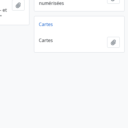
numérisées
Ajouter au presse-papier
- et
"
Cartes
Cartes
Ajout