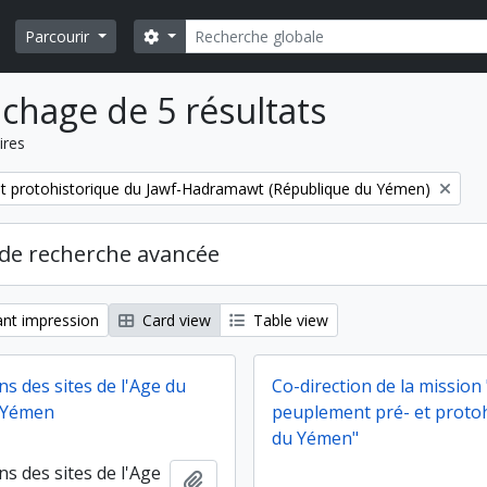
Rechercher
Search options
Parcourir
ichage de 5 résultats
ires
et protohistorique du Jawf-Hadramawt (République du Yémen)
de recherche avancée
nt impression
Card view
Table view
s des sites de l'Age du
Co-direction de la mission
 Yémen
peuplement pré- et proto
du Yémen"
s des sites de l'Age
Ajouter au presse-papier