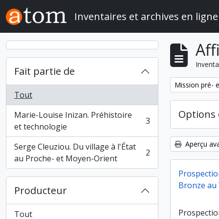
Skip to main content
Inventaires et archives en ligne
Aff
Inventa
Fait partie de
Remove filter:
Mission pré- 
Tout
Options 
Marie-Louise Inizan. Préhistoire
3
, 3 résultats
et technologie
Aperçu ava
Serge Cleuziou. Du village à l'État
2
, 2 résultats
au Proche- et Moyen-Orient
Prospection
Bronze au
Producteur
Prospection
Tout