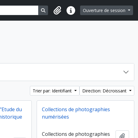
Search in browse page
Ouverture de session
Liens rapides
Trier par: Identifiant
Direction: Décroissant
 "Etude du
Collections de photographies
historique
numérisées
Collections de photographies
Ajout