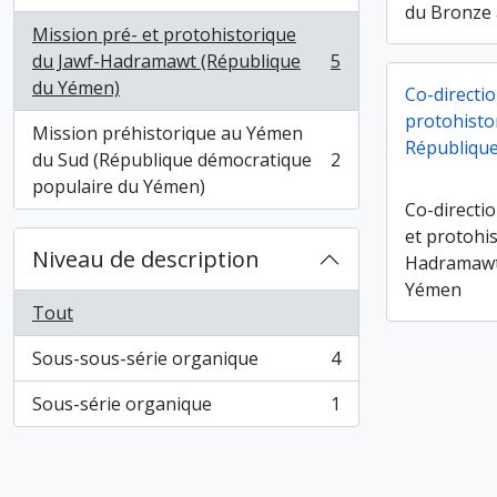
du Bronze
Mission pré- et protohistorique
du Jawf-Hadramawt (République
5
, 5 résultats
du Yémen)
Co-directio
protohisto
Mission préhistorique au Yémen
Républiqu
du Sud (République démocratique
2
, 2 résultats
populaire du Yémen)
Co-directio
et protohi
Niveau de description
Hadramawt
Yémen
Tout
Sous-sous-série organique
4
, 4 résultats
Sous-série organique
1
, 1 résultats