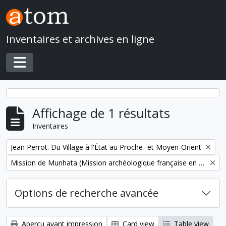
Skip to main content
Inventaires et archives en ligne
Toggle navigation
Affichage de 1 résultats
Inventaires
Remove filter:
Jean Perrot. Du Village à l'État au Proche- et Moyen-Orient
Remove filter:
Mission de Munhata (Mission archéologique française en Israël)
Options de recherche avancée
Aperçu avant impression
Card view
Table view