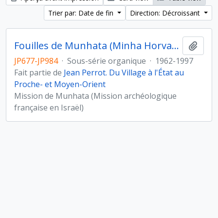
Trier par: Date de fin
Direction: Décroissant
Fouilles de Munhata (Minha Horvat) sous la direction de Jean Perrot
Ajout
JP677-JP984
·
Sous-série organique
·
1962-1997
Fait partie de
Jean Perrot. Du Village à l'État au
Proche- et Moyen-Orient
Mission de Munhata (Mission archéologique
française en Israël)