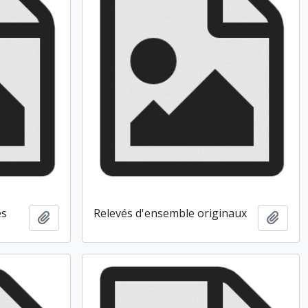
es
Relevés d'ensemble originaux
Ajouter au presse-papier
Ajout