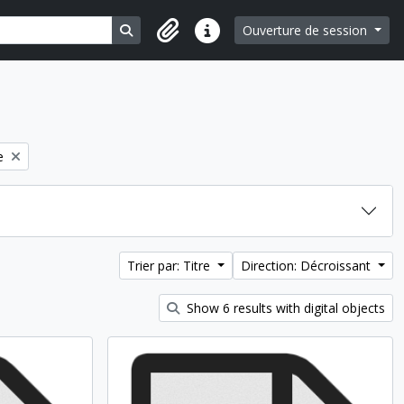
Search in browse page
Ouverture de session
Liens rapides
e filter:
e
Trier par: Titre
Direction: Décroissant
Show 6 results with digital objects