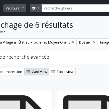
Rechercher
Search options
Parcourir
ichage de 6 résultats
ires
Remove filter:
Remov
u Village à l'État au Proche- et Moyen-Orient
Dossier
Imag
de recherche avancée
nt impression
Card view
Table view