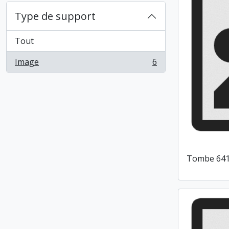
Type de support
Tout
Image
6
, 6 résultats
Tombe 64