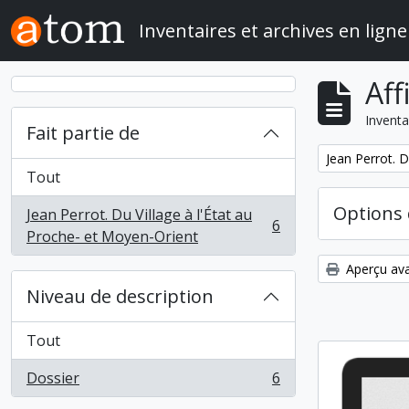
Skip to main content
Inventaires et archives en ligne
Aff
Inventa
Fait partie de
Remove filter:
Jean Perrot. D
Tout
Options 
Jean Perrot. Du Village à l'État au
6
, 6 résultats
Proche- et Moyen-Orient
Aperçu ava
Niveau de description
Tout
Dossier
6
, 6 résultats