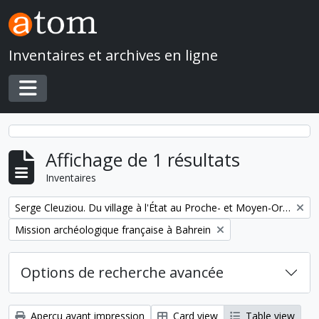
Skip to main content
Inventaires et archives en ligne
Toggle navigation
Affichage de 1 résultats
Inventaires
Remove filter:
Serge Cleuziou. Du village à l'État au Proche- et Moyen-Orient
Remove filter:
Mission archéologique française à Bahrein
Options de recherche avancée
Aperçu avant impression
Card view
Table view