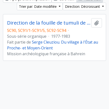
Trier par: Date modifiée
Direction: Décroissant
Direction de la fouille de tumuli de l'Age du Bronze à Umm Jidr, Bahreïn (novembre 1979)
Ajout
SC90, SC91/1-SC91/5, SC92-SC94
·
Sous-série organique
·
1977-1983
Fait partie de
Serge Cleuziou. Du village à l'État au
Proche- et Moyen-Orient
Mission archéologique française à Bahrein