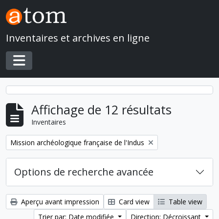
Skip to main content
Inventaires et archives en ligne
Toggle navigation
Affichage de 12 résultats
Inventaires
Remove filter:
Mission archéologique française de l'Indus
Options de recherche avancée
Aperçu avant impression
Card view
Table view
Trier par: Date modifiée
Direction: Décroissant