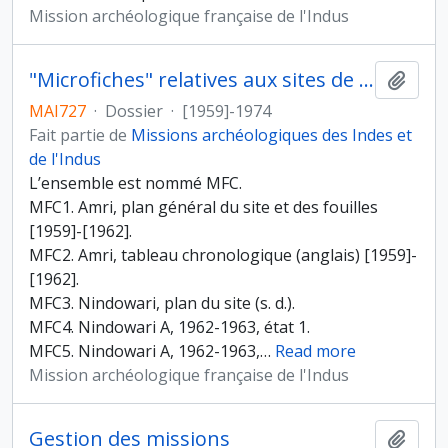
Mission archéologique française de l'Indus
"Microfiches" relatives aux sites de Amri, Nidowari, Pirak et Mergahr
Ajout
MAI727
·
Dossier
·
[1959]-1974
Fait partie de
Missions archéologiques des Indes et
de l'Indus
L’ensemble est nommé MFC.
MFC1. Amri, plan général du site et des fouilles
[1959]-[1962].
MFC2. Amri, tableau chronologique (anglais) [1959]-
[1962].
MFC3. Nindowari, plan du site (s. d.).
MFC4. Nindowari A, 1962-1963, état 1.
MFC5. Nindowari A, 1962-1963,
…
Read more
Mission archéologique française de l'Indus
Gestion des missions
Ajout