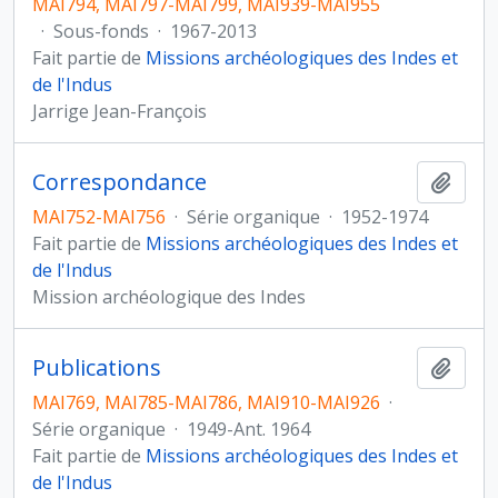
MAI794, MAI797-MAI799, MAI939-MAI955
·
Sous-fonds
·
1967-2013
Fait partie de
Missions archéologiques des Indes et
de l'Indus
Jarrige Jean-François
Correspondance
Ajout
MAI752-MAI756
·
Série organique
·
1952-1974
Fait partie de
Missions archéologiques des Indes et
de l'Indus
Mission archéologique des Indes
Publications
Ajout
MAI769, MAI785-MAI786, MAI910-MAI926
·
Série organique
·
1949-Ant. 1964
Fait partie de
Missions archéologiques des Indes et
de l'Indus