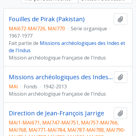
Fouilles de Pirak (Pakistan)
Ajout
MAI672-MAI726, MAI770
·
Série organique
·
1967-1977
Fait partie de
Missions archéologiques des Indes et
de l'Indus
Mission archéologique française de l'Indus
Missions archéologiques des Indes et de l'Indus
Ajout
MAI
·
Fonds
·
1942-2013
Mission archéologique française de l'Indus
Direction de Jean-François Jarrige
Ajout
MAI1-MAI671, MAI747-MAI751, MAI757-MAI766,
MAI768, MAI771-MAI784, MAI787-MAI788, MAI790-