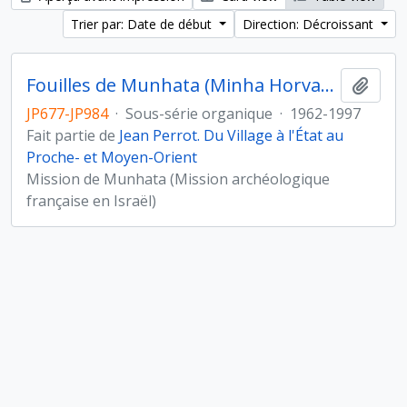
Trier par: Date de début
Direction: Décroissant
Fouilles de Munhata (Minha Horvat) sous la direction de Jean Perrot
Ajout
JP677-JP984
·
Sous-série organique
·
1962-1997
Fait partie de
Jean Perrot. Du Village à l'État au
Proche- et Moyen-Orient
Mission de Munhata (Mission archéologique
française en Israël)