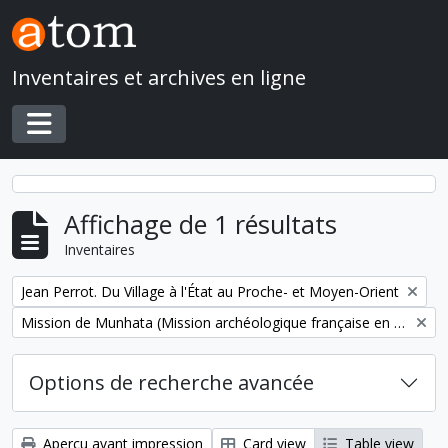
Skip to main content
Inventaires et archives en ligne
Toggle navigation
Affichage de 1 résultats
Inventaires
Remove filter:
Jean Perrot. Du Village à l'État au Proche- et Moyen-Orient
Remove filter:
Mission de Munhata (Mission archéologique française en Israël)
Options de recherche avancée
Aperçu avant impression
Card view
Table view