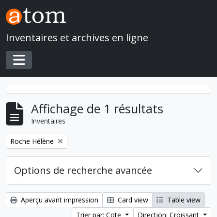
Skip to main content
Inventaires et archives en ligne
Toggle navigation
Affichage de 1 résultats
Inventaires
Remove filter:
Roche Hélène
Options de recherche avancée
Aperçu avant impression
Card view
Table view
Trier par: Cote
Direction: Croissant