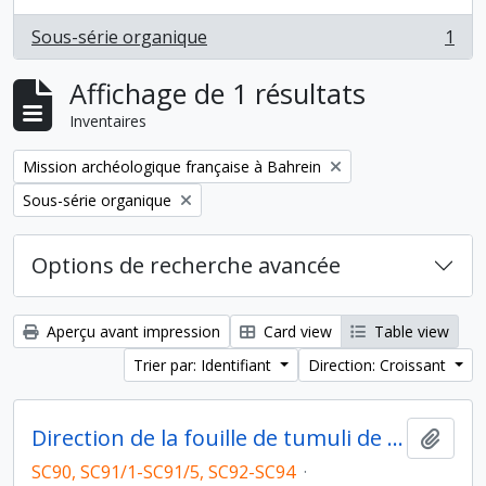
Sous-série organique
1
, 1 résultats
Affichage de 1 résultats
Inventaires
Remove filter:
Mission archéologique française à Bahrein
Remove filter:
Sous-série organique
Options de recherche avancée
Aperçu avant impression
Card view
Table view
Trier par: Identifiant
Direction: Croissant
Direction de la fouille de tumuli de l'Age du Bronze à Umm Jidr, Bahreïn (novembre 1979)
Ajout
SC90, SC91/1-SC91/5, SC92-SC94
·