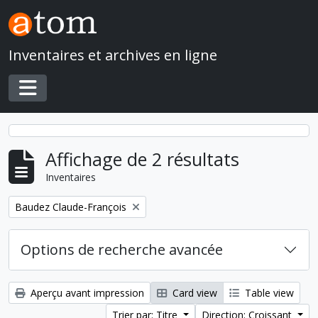
Skip to main content
Inventaires et archives en ligne
Toggle navigation
Affichage de 2 résultats
Inventaires
Remove filter:
Baudez Claude-François
Options de recherche avancée
Aperçu avant impression
Card view
Table view
Trier par: Titre
Direction: Croissant