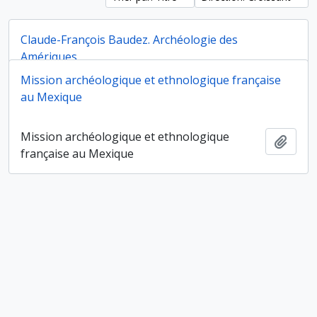
Claude-François Baudez. Archéologie des
Amériques
Mission archéologique et ethnologique française
Claude-François Baudez. Archéologie des
au Mexique
Ajout
Amériques
Mission archéologique et ethnologique
Ajout
française au Mexique