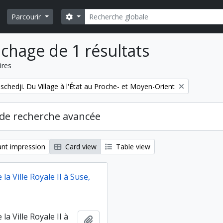
Rechercher
Search options
Parcourir
ichage de 1 résultats
ires
schedji. Du Village à l'État au Proche- et Moyen-Orient
de recherche avancée
nt impression
Card view
Table view
 la Ville Royale II à Suse,
la Ville Royale II à
Ajouter au presse-papier