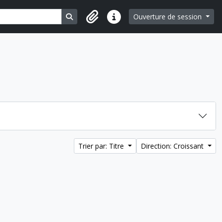
Search in browse page
Ouverture de session
Liens rapides
Trier par: Titre
Direction: Croissant