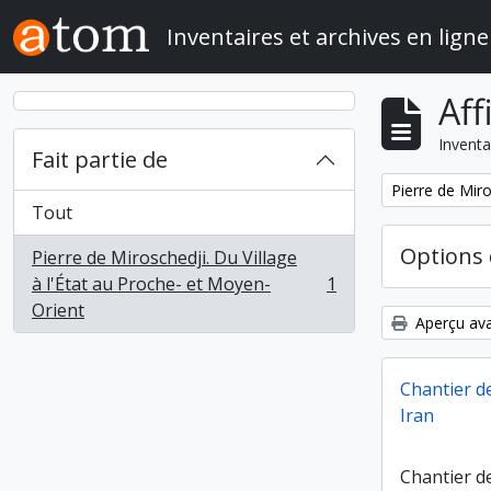
Skip to main content
Inventaires et archives en ligne
Aff
Inventa
Fait partie de
Remove filter:
Pierre de Miro
Tout
Options 
Pierre de Miroschedji. Du Village
à l'État au Proche- et Moyen-
1
, 1 résultats
Orient
Aperçu ava
Chantier de
Iran
Chantier de 