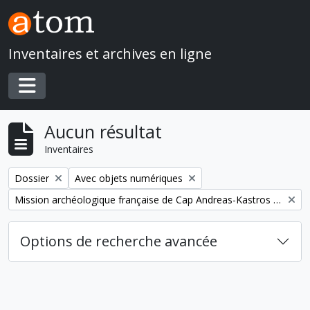
Skip to main content
Inventaires et archives en ligne
Toggle navigation
Aucun résultat
Inventaires
Remove filter:
Remove filter:
Dossier
Avec objets numériques
Remove filter:
Mission archéologique française de Cap Andreas-Kastros et de Khirokitia (Chypre)
Options de recherche avancée