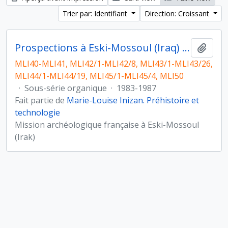
Trier par: Identifiant
Direction: Croissant
Prospections à Eski-Mossoul (Iraq) et étude du matériel lithique
Ajout
MLI40-MLI41, MLI42/1-MLI42/8, MLI43/1-MLI43/26,
MLI44/1-MLI44/19, MLI45/1-MLI45/4, MLI50
·
Sous-série organique
·
1983-1987
Fait partie de
Marie-Louise Inizan. Préhistoire et
technologie
Mission archéologique française à Eski-Mossoul
(Irak)