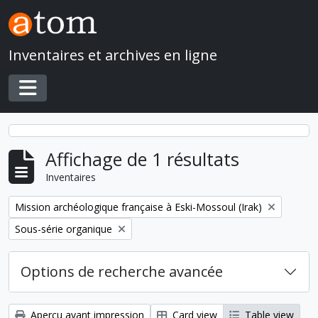
Skip to main content
Inventaires et archives en ligne
Toggle navigation
Affichage de 1 résultats
Inventaires
Remove filter:
Mission archéologique française à Eski-Mossoul (Irak)
Remove filter:
Sous-série organique
Options de recherche avancée
Aperçu avant impression
Card view
Table view