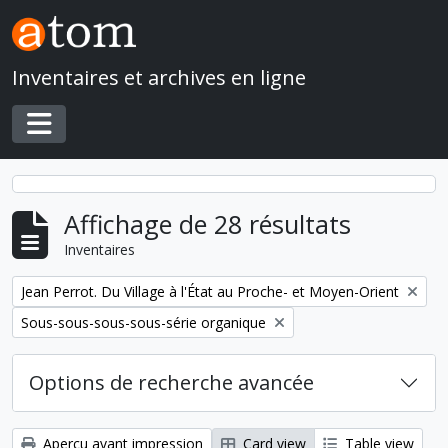
Skip to main content
Inventaires et archives en ligne
Toggle navigation
Affichage de 28 résultats
Inventaires
Remove filter:
Jean Perrot. Du Village à l'État au Proche- et Moyen-Orient
Remove filter:
Sous-sous-sous-sous-série organique
Options de recherche avancée
Aperçu avant impression
Card view
Table view