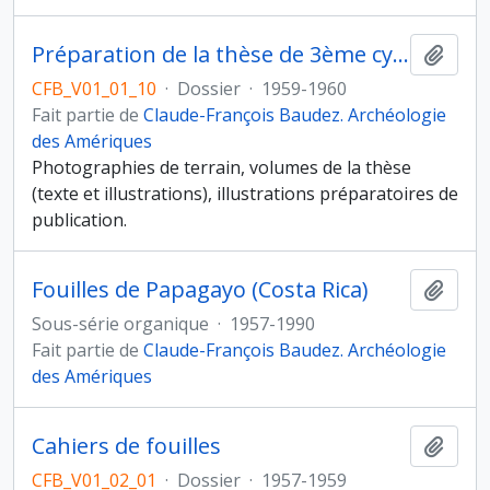
Préparation de la thèse de 3ème cycle de J.-F. Baudez "« Recherches archéologiques dans la vallée du Tempisque, Guanacaste, Costa Rica »
Ajout
CFB_V01_01_10
·
Dossier
·
1959-1960
Fait partie de
Claude-François Baudez. Archéologie
des Amériques
Photographies de terrain, volumes de la thèse
(texte et illustrations), illustrations préparatoires de
publication.
Fouilles de Papagayo (Costa Rica)
Ajout
Sous-série organique
·
1957-1990
Fait partie de
Claude-François Baudez. Archéologie
des Amériques
Cahiers de fouilles
Ajout
CFB_V01_02_01
·
Dossier
·
1957-1959