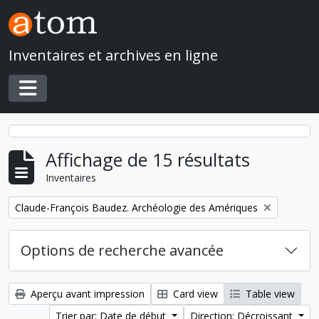
Skip to main content
Inventaires et archives en ligne
Toggle navigation
Affichage de 15 résultats
Inventaires
Remove filter:
Claude-François Baudez. Archéologie des Amériques
Options de recherche avancée
Aperçu avant impression
Card view
Table view
Trier par: Date de début
Direction: Décroissant