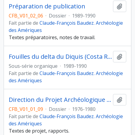
Préparation de publication
Ajout
CFB_V01_02_06
·
Dossier
·
1989-1990
Fait partie de
Claude-François Baudez. Archéologie
des Amériques
Textes préparatoires, notes de travail.
Fouilles du delta du Diquis (Costa Rica)
Ajout
Sous-série organique
·
1989-1990
Fait partie de
Claude-François Baudez. Archéologie
des Amériques
Direction du Projet Archéologique "Copan" (Honduras)
Ajout
CFB_V01_01_09
·
Dossier
·
1976-1980
Fait partie de
Claude-François Baudez. Archéologie
des Amériques
Textes de projet, rapports.