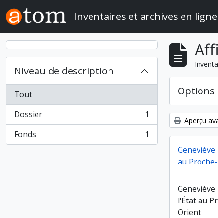
Skip to main content
Inventaires et archives en ligne
Aff
Inventa
Niveau de description
Options 
Tout
Dossier
1
, 1 résultats
Aperçu ava
Fonds
1
, 1 résultats
Geneviève D
au Proche-
Geneviève D
l'État au 
Orient