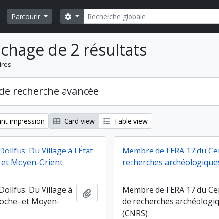
Rechercher
Search options
Parcourir
ichage de 2 résultats
ires
de recherche avancée
nt impression
Card view
Table view
ollfus. Du Village à l'État
Membre de l'ERA 17 du Ce
 et Moyen-Orient
recherches archéologique
ollfus. Du Village à
Membre de l'ERA 17 du Ce
Ajouter au presse-papier
Proche- et Moyen-
de recherches archéologi
(CNRS)