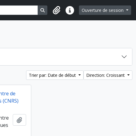
Search in browse page
Ouverture de session
Liens rapides
Trier par: Date de début
Direction: Croissant
ntre de
s (CNRS)
ntre
Ajouter au presse-papier
ques