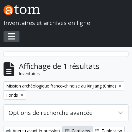
Skip to main content
Inventaires et archives en ligne
Toggle navigation
Affichage de 1 résultats
Inventaires
Remove filter:
Mission archéologique franco-chinoise au Xinjiang (Chine)
Remove filter:
Fonds
Options de recherche avancée
Aperçu avant impression
Card view
Table view