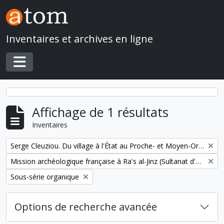
Skip to main content
Inventaires et archives en ligne
Toggle navigation
Affichage de 1 résultats
Inventaires
Remove filter:
Serge Cleuziou. Du village à l'État au Proche- et Moyen-Orient
Remove filter:
Mission archéologique française à Ra's al-Jinz (Sultanat d'Oman)
Remove filter:
Sous-série organique
Options de recherche avancée