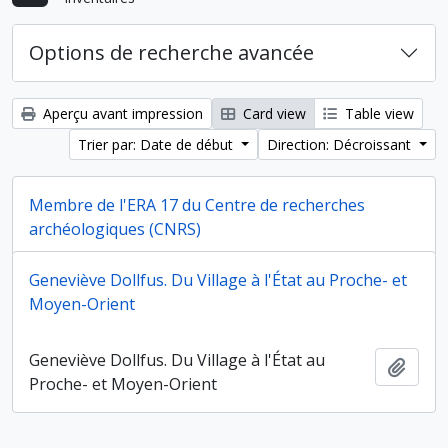
Options de recherche avancée
Aperçu avant impression
Card view
Table view
Trier par: Date de début
Direction: Décroissant
Membre de l'ERA 17 du Centre de recherches
archéologiques (CNRS)
Geneviève Dollfus. Du Village à l'État au Proche- et
Membre de l'ERA 17 du Centre de recherches
Ajout
Moyen-Orient
archéologiques (CNRS)
Geneviève Dollfus. Du Village à l'État au
Ajout
Proche- et Moyen-Orient