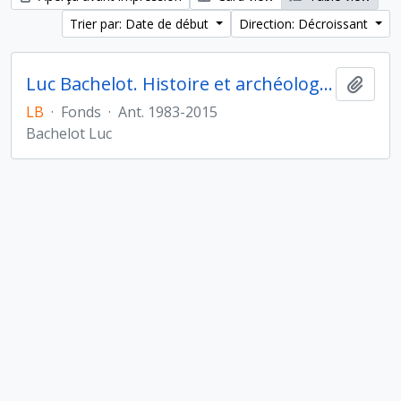
Trier par: Date de début
Direction: Décroissant
Luc Bachelot. Histoire et archéologie de l'Orient cunéiforme
Ajout
LB
·
Fonds
·
Ant. 1983-2015
Bachelot Luc