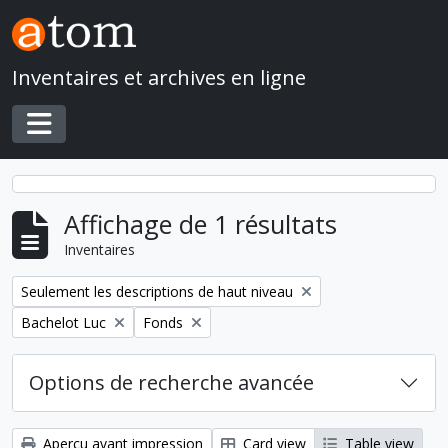
Skip to main content
Inventaires et archives en ligne
Toggle navigation
Affichage de 1 résultats
Inventaires
Remove filter:
Seulement les descriptions de haut niveau
Remove filter:
Remove filter:
Bachelot Luc
Fonds
Options de recherche avancée
Aperçu avant impression
Card view
Table view