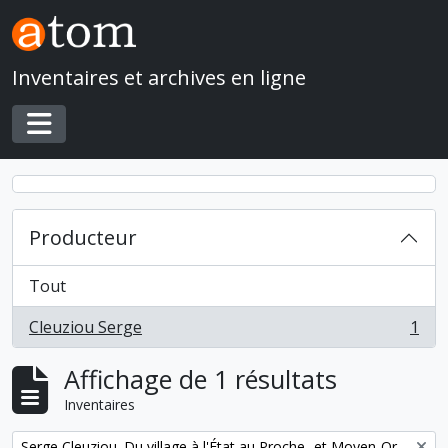
Skip to main content
Inventaires et archives en ligne
Toggle navigation
Producteur
Tout
Cleuziou Serge
1
, 1 résultats
Affichage de 1 résultats
Inventaires
Remove filter:
Serge Cleuziou. Du village à l'État au Proche- et Moyen-Orient