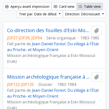
Aperçu avant impression
Card view
Table view
Trier par: Date de début
Direction: Décroissant
Co-direction des fouilles d'Eski-Mossoul (Irak)
Ajout
JDF37-JDF39, JDF94
·
Série organique
·
1983-1985
Fait partie de
Jean-Daniel Forest. Du village à l'État
au Proche- et Moyen-Orient
Mission archéologique française à Eski-Mossoul
(Irak)
Mission archéologique française à Eski-Mossoul (Irak)
Ajout
JDF122-JDF125
·
Dossier
·
1983-1984
Fait partie de
Jean-Daniel Forest. Du village à l'État
au Proche- et Moyen-Orient
Mission archéologique française à Eski-Mossoul
(Irak)