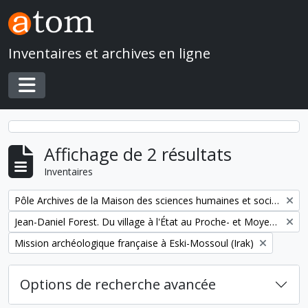
Skip to main content
Inventaires et archives en ligne
Toggle navigation
Affichage de 2 résultats
Inventaires
Remove filter:
Pôle Archives de la Maison des sciences humaines et sociales Mondes
Remove filter:
Jean-Daniel Forest. Du village à l'État au Proche- et Moyen-Orient
Remove filter:
Mission archéologique française à Eski-Mossoul (Irak)
Options de recherche avancée