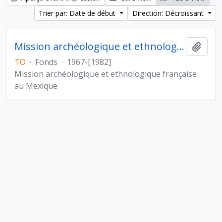
Trier par: Date de début
Direction: Décroissant
Mission archéologique et ethnologique française au Mexique
Ajout
TO
·
Fonds
·
1967-[1982]
Mission archéologique et ethnologique française
au Mexique