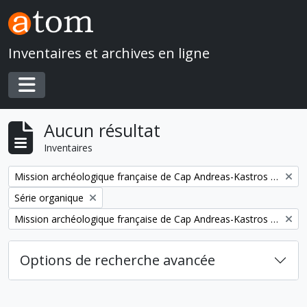
Skip to main content
Inventaires et archives en ligne
Toggle navigation
Aucun résultat
Inventaires
Remove filter:
Mission archéologique française de Cap Andreas-Kastros (Chypre)
Remove filter:
Série organique
Remove filter:
Mission archéologique française de Cap Andreas-Kastros et de Khirokitia (Chypre)
Options de recherche avancée