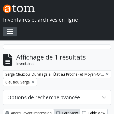
Skip to main content
Inventaires et archives en ligne
Toggle navigation
Affichage de 1 résultats
Inventaires
Remove filter:
Serge Cleuziou. Du village à l'État au Proche- et Moyen-Orient
Remove filter:
Cleuziou Serge
Options de recherche avancée
Aperçu avant impression
Card view
Table view