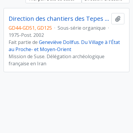
Direction des chantiers des Tepes Djaffarabad, Djowi et Bendebal (Iran)
Ajout
GD44-GD51, GD125
·
Sous-série organique
·
1975-Post. 2002
Fait partie de
Geneviève Dollfus. Du Village à l'État
au Proche- et Moyen-Orient
Mission de Suse. Délégation archéologique
française en Iran