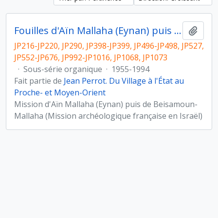
Fouilles d'Aïn Mallaha (Eynan) puis de Beisamoun-Mallaha
Ajout
JP216-JP220, JP290, JP398-JP399, JP496-JP498, JP527,
JP552-JP676, JP992-JP1016, JP1068, JP1073
·
Sous-série organique
·
1955-1994
Fait partie de
Jean Perrot. Du Village à l'État au
Proche- et Moyen-Orient
Mission d'Aïn Mallaha (Eynan) puis de Beisamoun-
Mallaha (Mission archéologique française en Israël)