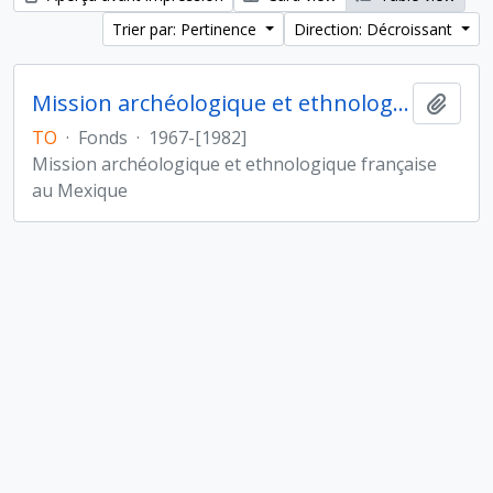
Trier par: Pertinence
Direction: Décroissant
Mission archéologique et ethnologique française au Mexique
Ajout
TO
·
Fonds
·
1967-[1982]
Mission archéologique et ethnologique française
au Mexique