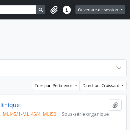
Search in browse page
Ouverture de session
Liens rapides
Trier par: Pertinence
Direction: Croissant
lithique
Ajout
, MLI45/1-MLI45/4, MLI50
·
Sous-série organique
·