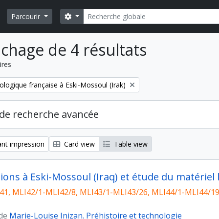
Rechercher
Search options
Parcourir
ichage de 4 résultats
ires
ologique française à Eski-Mossoul (Irak)
de recherche avancée
nt impression
Card view
Table view
ions à Eski-Mossoul (Iraq) et étude du matériel 
1, MLI42/1-MLI42/8, MLI43/1-MLI43/26, MLI44/1-MLI44/19
 de
Marie-Louise Inizan. Préhistoire et technologie