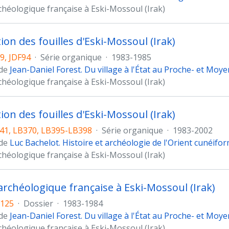
chéologique française à Eski-Mossoul (Irak)
ion des fouilles d'Eski-Mossoul (Irak)
9, JDF94
·
Série organique
·
1983-1985
 de
Jean-Daniel Forest. Du village à l'État au Proche- et Moy
chéologique française à Eski-Mossoul (Irak)
ion des fouilles d'Eski-Mossoul (Irak)
41, LB370, LB395-LB398
·
Série organique
·
1983-2002
 de
Luc Bachelot. Histoire et archéologie de l'Orient cunéifo
chéologique française à Eski-Mossoul (Irak)
archéologique française à Eski-Mossoul (Irak)
F125
·
Dossier
·
1983-1984
 de
Jean-Daniel Forest. Du village à l'État au Proche- et Moy
chéologique française à Eski-Mossoul (Irak)