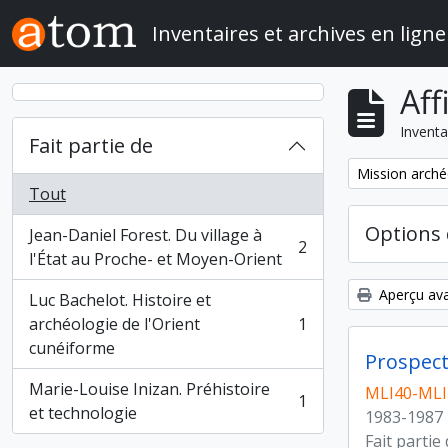
Skip to main content
Inventaires et archives en ligne
Aff
Inventa
Fait partie de
Remove filter:
Mission arché
Tout
Options 
Jean-Daniel Forest. Du village à
2
, 2 résultats
l'État au Proche- et Moyen-Orient
Aperçu ava
Luc Bachelot. Histoire et
archéologie de l'Orient
1
, 1 résultats
cunéiforme
Prospect
Marie-Louise Inizan. Préhistoire
MLI40-MLI4
1
, 1 résultats
et technologie
1983-1987
Fait partie