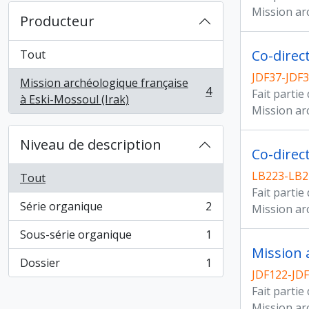
Mission ar
Producteur
Co-direct
Tout
JDF37-JDF3
Mission archéologique française
4
Fait partie
, 4 résultats
à Eski-Mossoul (Irak)
Mission ar
Niveau de description
Co-direct
LB223-LB2
Tout
Fait partie
Série organique
2
Mission ar
, 2 résultats
Sous-série organique
1
, 1 résultats
Mission 
Dossier
1
, 1 résultats
JDF122-JD
Fait partie
Mission ar