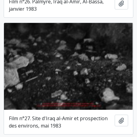
Film n°26. Palmyre, Iraq al-Amir, Al-Bassa,
Ajout
janvier 1983
Film n°27. Site d'Iraq al-Amir et prospection
Ajout
des environs, mai 1983