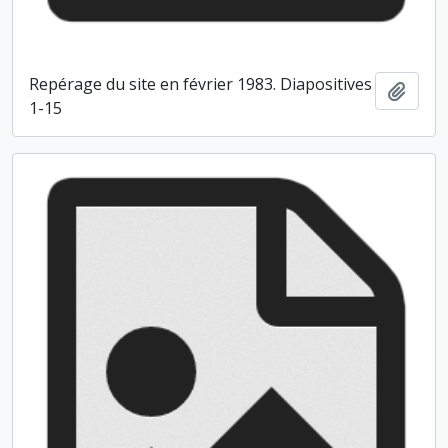
Repérage du site en février 1983. Diapositives
Ajout
1-15