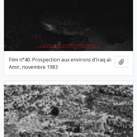
Film n°40. Prospection aux environs d'Iraq al-
Ajout
Amir, novembre 1983