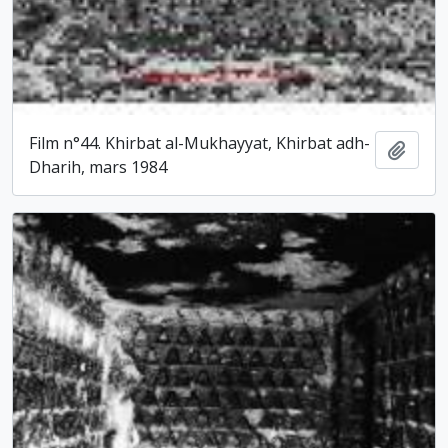
Film n°44. Khirbat al-Mukhayyat, Khirbat adh-
Ajout
Dharih, mars 1984