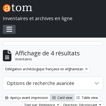
Skip to main content
Inventaires et archives en ligne
Toggle navigation
Affichage de 4 résultats
Inventaires
Remove filter:
Délégation archéologique française en Afghanistan
Options de recherche avancée
Aperçu avant impression
Card view
Table view
Trier par: Pertinence
Direction: Décroissant