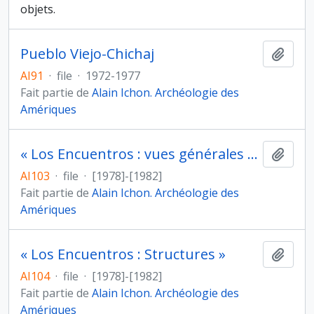
objets.
Pueblo Viejo-Chichaj
Ajout
AI91
·
file
·
1972-1977
Fait partie de
Alain Ichon. Archéologie des
Amériques
« Los Encuentros : vues générales et Structures »
Ajout
AI103
·
file
·
[1978]-[1982]
Fait partie de
Alain Ichon. Archéologie des
Amériques
« Los Encuentros : Structures »
Ajout
AI104
·
file
·
[1978]-[1982]
Fait partie de
Alain Ichon. Archéologie des
Amériques