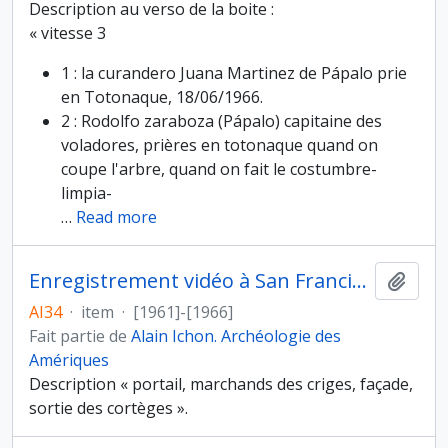
Description au verso de la boite :
« vitesse 3
1 : la curandero Juana Martinez de Pápalo prie
en Totonaque, 18/06/1966.
2 : Rodolfo zaraboza (Pápalo) capitaine des
voladores, prières en totonaque quand on
coupe l'arbre, quand on fait le costumbre-
limpia-
…
Read more
Enregistrement vidéo à San Francisco de la fête du Vendredi saint 1/2
Ajout
AI34
·
item
·
[1961]-[1966]
Fait partie de
Alain Ichon. Archéologie des
Amériques
Description « portail, marchands des criges, façade,
sortie des cortèges ».