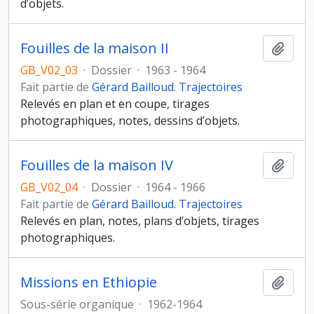
d’objets.
Fouilles de la maison II
Ajout
GB_V02_03
·
Dossier
·
1963 - 1964
Fait partie de
Gérard Bailloud. Trajectoires
Relevés en plan et en coupe, tirages
photographiques, notes, dessins d’objets.
Fouilles de la maison IV
Ajout
GB_V02_04
·
Dossier
·
1964 - 1966
Fait partie de
Gérard Bailloud. Trajectoires
Relevés en plan, notes, plans d’objets, tirages
photographiques.
Missions en Ethiopie
Ajout
Sous-série organique
·
1962-1964