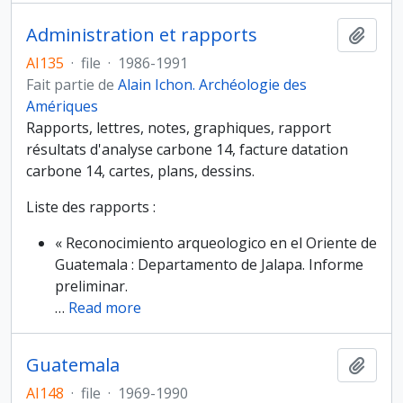
Administration et rapports
Ajout
AI135
·
file
·
1986-1991
Fait partie de
Alain Ichon. Archéologie des
Amériques
Rapports, lettres, notes, graphiques, rapport
résultats d'analyse carbone 14, facture datation
carbone 14, cartes, plans, dessins.
Liste des rapports :
« Reconocimiento arqueologico en el Oriente de
Guatemala : Departamento de Jalapa. Informe
preliminar.
…
Read more
Guatemala
Ajout
AI148
·
file
·
1969-1990