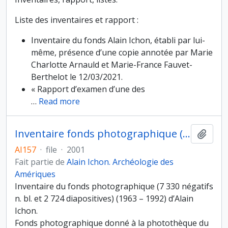
Liste des inventaires et rapport :
Inventaire du fonds Alain Ichon, établi par lui-
même, présence d’une copie annotée par Marie
Charlotte Arnauld et Marie-France Fauvet-
Berthelot le 12/03/2021.
« Rapport d’examen d’une des
…
Read more
Inventaire fonds photographique (1963 – 1992) d’Alain Ichon donné au Musée de l’Homme en 2001
Ajout
AI157
·
file
·
2001
Fait partie de
Alain Ichon. Archéologie des
Amériques
Inventaire du fonds photographique (7 330 négatifs
n. bl. et 2 724 diapositives) (1963 – 1992) d’Alain
Ichon.
Fonds photographique donné à la photothèque du