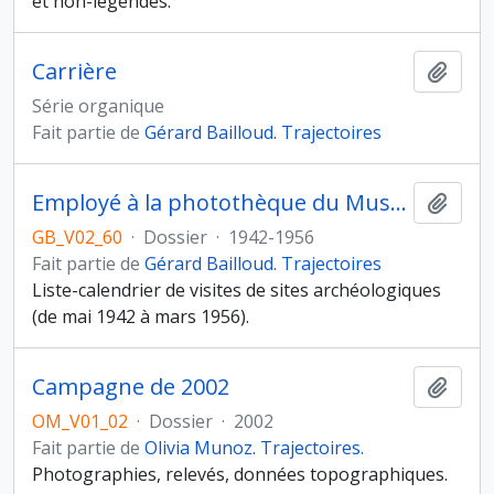
et non-légendés.
Carrière
Ajout
Série organique
Fait partie de
Gérard Bailloud. Trajectoires
Employé à la photothèque du Musée de l’Homme (Musée National d’Histoire Naturelle)
Ajout
GB_V02_60
·
Dossier
·
1942-1956
Fait partie de
Gérard Bailloud. Trajectoires
Liste-calendrier de visites de sites archéologiques
(de mai 1942 à mars 1956).
Campagne de 2002
Ajout
OM_V01_02
·
Dossier
·
2002
Fait partie de
Olivia Munoz. Trajectoires.
Photographies, relevés, données topographiques.