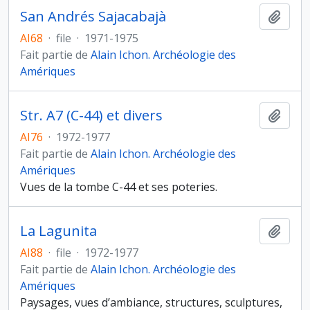
San Andrés Sajacabajà
Ajout
AI68
·
file
·
1971-1975
Fait partie de
Alain Ichon. Archéologie des
Amériques
Str. A7 (C-44) et divers
Ajout
AI76
·
1972-1977
Fait partie de
Alain Ichon. Archéologie des
Amériques
Vues de la tombe C-44 et ses poteries.
La Lagunita
Ajout
AI88
·
file
·
1972-1977
Fait partie de
Alain Ichon. Archéologie des
Amériques
Paysages, vues d’ambiance, structures, sculptures,