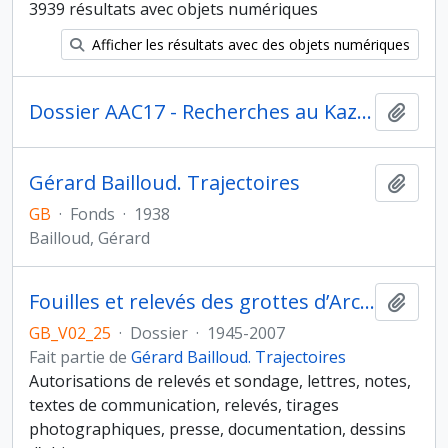
3939 résultats avec objets numériques
Afficher les résultats avec des objets numériques
Dossier AAC17 - Recherches au Kazakhstan pour la mission de terrain de 1995.
Ajout
Gérard Bailloud. Trajectoires
Ajout
GB
·
Fonds
·
1938
Bailloud, Gérard
Fouilles et relevés des grottes d’Arcy-sur-Cure (Grotte du Cheval et Grande Grotte), 1946
Ajout
GB_V02_25
·
Dossier
·
1945-2007
Fait partie de
Gérard Bailloud. Trajectoires
Autorisations de relevés et sondage, lettres, notes,
textes de communication, relevés, tirages
photographiques, presse, documentation, dessins