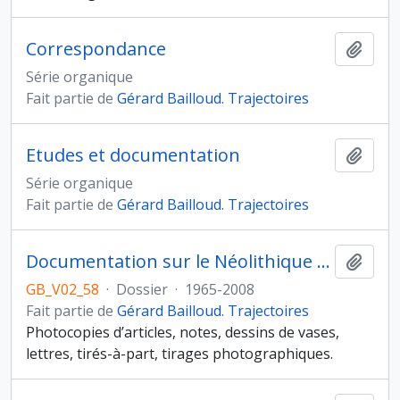
Correspondance
Ajout
Série organique
Fait partie de
Gérard Bailloud. Trajectoires
Etudes et documentation
Ajout
Série organique
Fait partie de
Gérard Bailloud. Trajectoires
Documentation sur le Néolithique Moyen I de Bretagne
Ajout
GB_V02_58
·
Dossier
·
1965-2008
Fait partie de
Gérard Bailloud. Trajectoires
Photocopies d’articles, notes, dessins de vases,
lettres, tirés-à-part, tirages photographiques.