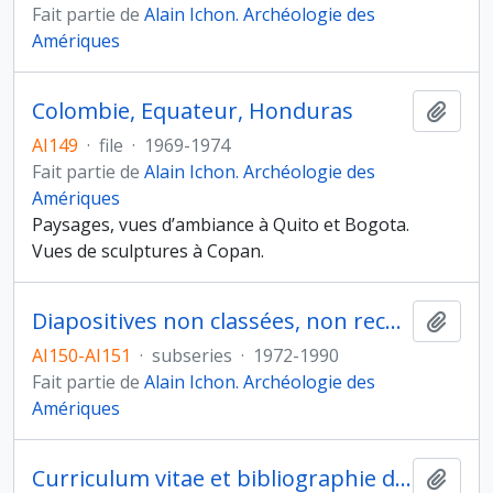
Fait partie de
Alain Ichon. Archéologie des
Amériques
Colombie, Equateur, Honduras
Ajout
AI149
·
file
·
1969-1974
Fait partie de
Alain Ichon. Archéologie des
Amériques
Paysages, vues d’ambiance à Quito et Bogota.
Vues de sculptures à Copan.
Diapositives non classées, non reconditionnées
Ajout
AI150-AI151
·
subseries
·
1972-1990
Fait partie de
Alain Ichon. Archéologie des
Amériques
Curriculum vitae et bibliographie d’Alain Ichon
Ajout