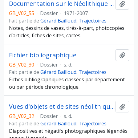
Documentation sur le Néolithique Moyen II
Ajout
GB_V02_55
·
Dossier
·
1971-2007
Fait partie de
Gérard Bailloud. Trajectoires
Notes, dessins de vases, tirés-à-part, photocopies
d’articles, fiches de sites, cartes.
Fichier bibliographique
Ajout
GB_V02_30
·
Dossier
·
s. d.
Fait partie de
Gérard Bailloud. Trajectoires
Fiches bibliographiques classées par département
ou par période chronologique.
Vues d'objets et de sites néolithiques et protohistoriques
Ajout
GB_V02_32
·
Dossier
·
s. d.
Fait partie de
Gérard Bailloud. Trajectoires
Diapositives et négatifs photographiques légendés