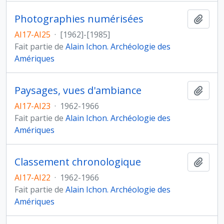
Photographies numérisées
Ajout
AI17-AI25
·
[1962]-[1985]
Fait partie de
Alain Ichon. Archéologie des
Amériques
Paysages, vues d'ambiance
Ajout
AI17-AI23
·
1962-1966
Fait partie de
Alain Ichon. Archéologie des
Amériques
Classement chronologique
Ajout
AI17-AI22
·
1962-1966
Fait partie de
Alain Ichon. Archéologie des
Amériques