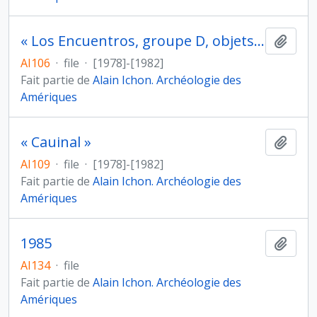
« Los Encuentros, groupe D, objets - El Jocote, structure 1, jeu de balle »
Ajout
AI106
·
file
·
[1978]-[1982]
Fait partie de
Alain Ichon. Archéologie des
Amériques
« Cauinal »
Ajout
AI109
·
file
·
[1978]-[1982]
Fait partie de
Alain Ichon. Archéologie des
Amériques
1985
Ajout
AI134
·
file
Fait partie de
Alain Ichon. Archéologie des
Amériques