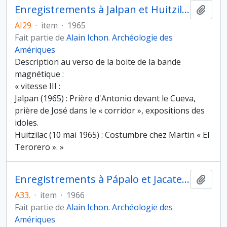
Enregistrements à Jalpan et Huitzilac (1965)
Ajout
AI29
·
item
·
1965
Fait partie de
Alain Ichon. Archéologie des
Amériques
Description au verso de la boite de la bande
magnétique :
« vitesse III :
Jalpan (1965) : Prière d'Antonio devant le Cueva,
prière de José dans le « corridor », expositions des
idoles.
Huitzilac (10 mai 1965) : Costumbre chez Martin « El
Terorero ». »
Enregistrements à Pápalo et Jacatepec (1966)
Ajout
A33.
·
item
·
1966
Fait partie de
Alain Ichon. Archéologie des
Amériques