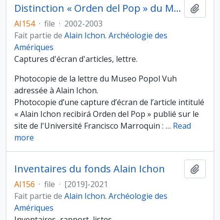
Distinction « Orden del Pop » du Musée du Popol Vuh (Guatemala)
Ajout
AI154
·
file
·
2002-2003
Fait partie de
Alain Ichon. Archéologie des
Amériques
Captures d'écran d'articles, lettre.
Photocopie de la lettre du Museo Popol Vuh
adressée à Alain Ichon.
Photocopie d’une capture d’écran de l’article intitulé
« Alain Ichon recibirá Orden del Pop » publié sur le
site de l'Université Francisco Marroquin :
…
Read
more
Inventaires du fonds Alain Ichon
Ajout
AI156
·
file
·
[2019]-2021
Fait partie de
Alain Ichon. Archéologie des
Amériques
Inventaires, rapport, listes.