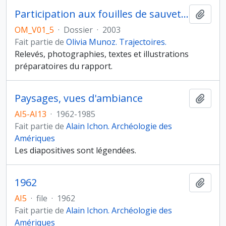
Participation aux fouilles de sauvetage de la vieille mosquée de Bahla, 2003
Ajout
OM_V01_5
·
Dossier
·
2003
Fait partie de
Olivia Munoz. Trajectoires.
Relevés, photographies, textes et illustrations
préparatoires du rapport.
Paysages, vues d'ambiance
Ajout
AI5-AI13
·
1962-1985
Fait partie de
Alain Ichon. Archéologie des
Amériques
Les diapositives sont légendées.
1962
Ajout
AI5
·
file
·
1962
Fait partie de
Alain Ichon. Archéologie des
Amériques