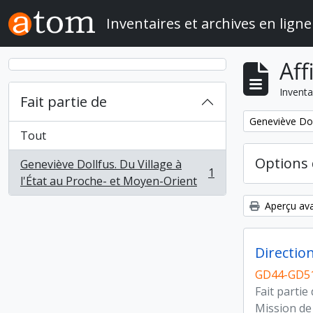
Skip to main content
Inventaires et archives en ligne
Aff
Inventa
Fait partie de
Remove filter:
Geneviève Doll
Tout
Options 
Geneviève Dollfus. Du Village à
1
, 1 résultats
l'État au Proche- et Moyen-Orient
Aperçu ava
Directio
GD44-GD51
Fait partie
Mission de