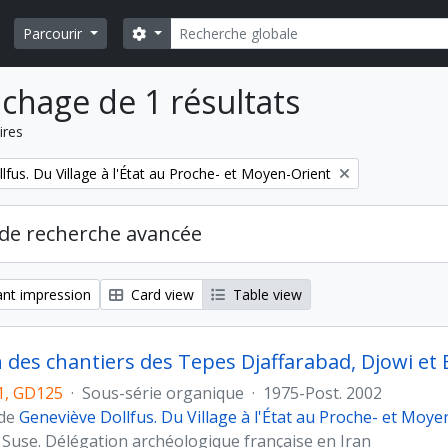
Rechercher
Search options
Parcourir
ichage de 1 résultats
ires
fus. Du Village à l'État au Proche- et Moyen-Orient
de recherche avancée
nt impression
Card view
Table view
n des chantiers des Tepes Djaffarabad, Djowi et 
, GD125
·
Sous-série organique
·
1975-Post. 2002
 de
Geneviève Dollfus. Du Village à l'État au Proche- et Moye
 Suse. Délégation archéologique française en Iran