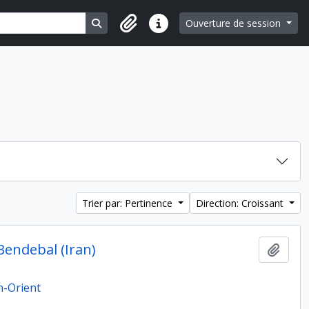
Search in browse page
Ouverture de session
Liens rapides
Trier par: Pertinence
Direction: Croissant
Bendebal (Iran)
Ajout
n-Orient