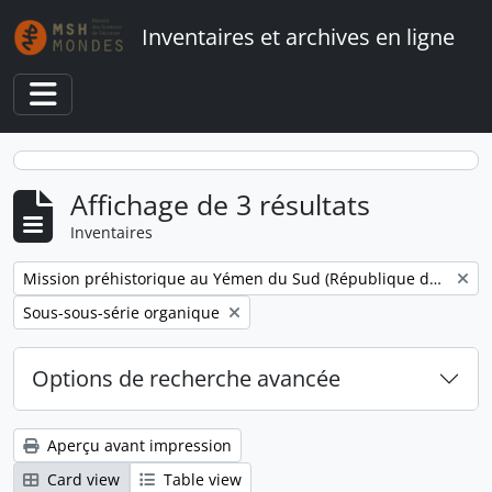
Skip to main content
Inventaires et archives en ligne
Toggle navigation
Affichage de 3 résultats
Inventaires
Remove filter:
Mission préhistorique au Yémen du Sud (République démocratique populaire du Yémen)
Remove filter:
Sous-sous-série organique
Options de recherche avancée
Aperçu avant impression
Card view
Table view