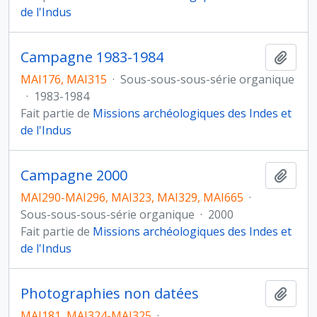
de l'Indus
Campagne 1983-1984
Ajout
MAI176, MAI315
·
Sous-sous-sous-série organique
·
1983-1984
Fait partie de
Missions archéologiques des Indes et
de l'Indus
Campagne 2000
Ajout
MAI290-MAI296, MAI323, MAI329, MAI665
·
Sous-sous-sous-série organique
·
2000
Fait partie de
Missions archéologiques des Indes et
de l'Indus
Photographies non datées
Ajout
MAI181, MAI324-MAI325
·