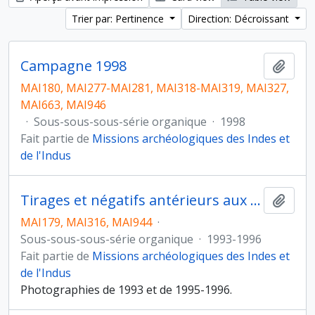
Trier par: Pertinence
Direction: Décroissant
Campagne 1998
Ajout
MAI180, MAI277-MAI281, MAI318-MAI319, MAI327,
MAI663, MAI946
·
Sous-sous-sous-série organique
·
1998
Fait partie de
Missions archéologiques des Indes et
de l'Indus
Tirages et négatifs antérieurs aux campagnes 1996 à 2000
Ajout
MAI179, MAI316, MAI944
·
Sous-sous-sous-série organique
·
1993-1996
Fait partie de
Missions archéologiques des Indes et
de l'Indus
Photographies de 1993 et de 1995-1996.