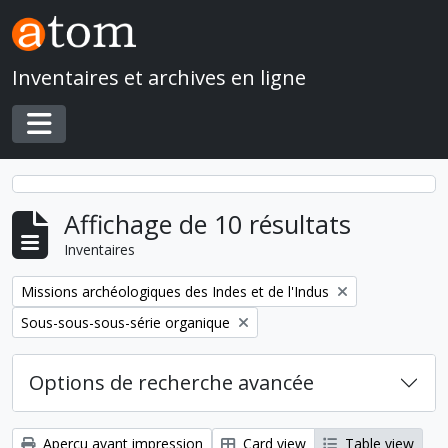
Skip to main content
Inventaires et archives en ligne
Toggle navigation
Affichage de 10 résultats
Inventaires
Remove filter:
Missions archéologiques des Indes et de l'Indus
Remove filter:
Sous-sous-sous-série organique
Options de recherche avancée
Aperçu avant impression
Card view
Table view