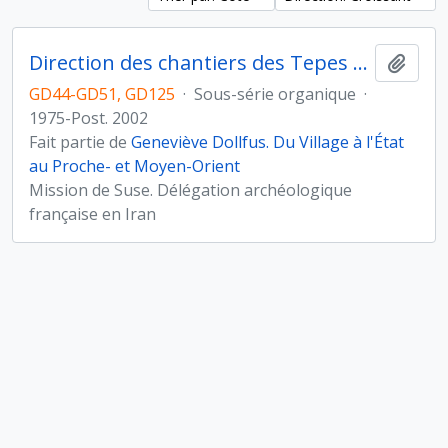
Direction des chantiers des Tepes Djaffarabad, Djowi et Bendebal (Iran)
Ajout
GD44-GD51, GD125
·
Sous-série organique
·
1975-Post. 2002
Fait partie de
Geneviève Dollfus. Du Village à l'État
au Proche- et Moyen-Orient
Mission de Suse. Délégation archéologique
française en Iran