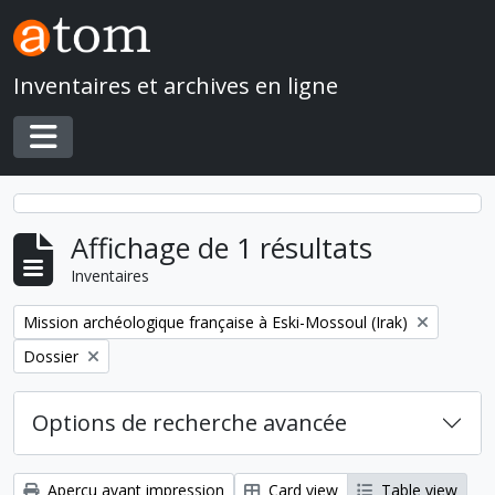
Skip to main content
Inventaires et archives en ligne
Toggle navigation
Affichage de 1 résultats
Inventaires
Remove filter:
Mission archéologique française à Eski-Mossoul (Irak)
Remove filter:
Dossier
Options de recherche avancée
Aperçu avant impression
Card view
Table view