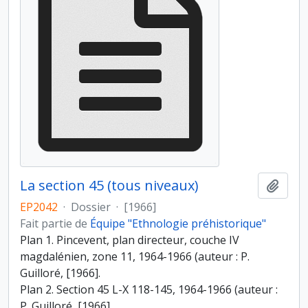
La section 45 (tous niveaux)
Ajout
EP2042
·
Dossier
·
[1966]
Fait partie de
Équipe "Ethnologie préhistorique"
Plan 1. Pincevent, plan directeur, couche IV
magdalénien, zone 11, 1964-1966 (auteur : P.
Guilloré, [1966].
Plan 2. Section 45 L-X 118-145, 1964-1966 (auteur :
P. Guilloré, [1966].