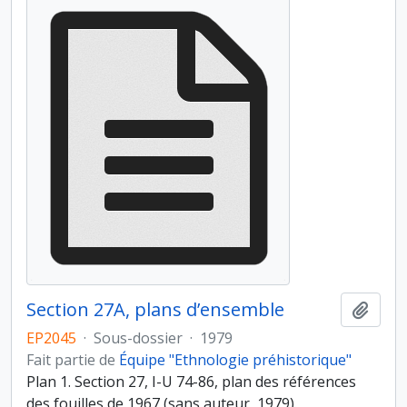
Section 27A, plans d’ensemble
Ajout
EP2045
·
Sous-dossier
·
1979
Fait partie de
Équipe "Ethnologie préhistorique"
Plan 1. Section 27, I-U 74-86, plan des références
des fouilles de 1967 (sans auteur, 1979).