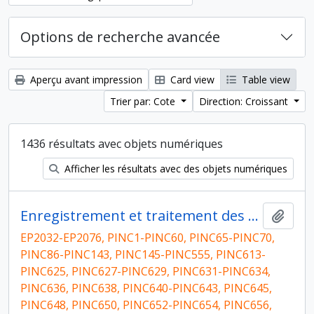
Options de recherche avancée
Aperçu avant impression
Card view
Table view
Trier par: Cote
Direction: Croissant
1436 résultats avec objets numériques
Afficher les résultats avec des objets numériques
Enregistrement et traitement des données de terrain
Ajout
EP2032-EP2076, PINC1-PINC60, PINC65-PINC70,
PINC86-PINC143, PINC145-PINC555, PINC613-
PINC625, PINC627-PINC629, PINC631-PINC634,
PINC636, PINC638, PINC640-PINC643, PINC645,
PINC648, PINC650, PINC652-PINC654, PINC656,