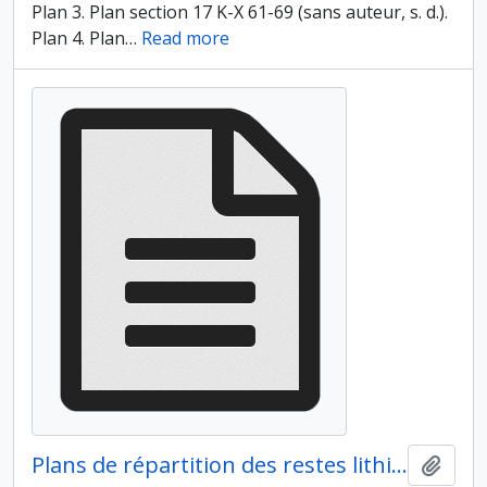
Plan 3. Plan section 17 K-X 61-69 (sans auteur, s. d.).
Plan 4. Plan
…
Read more
Plans de répartition des restes lithiques et fauniques par types
Ajout