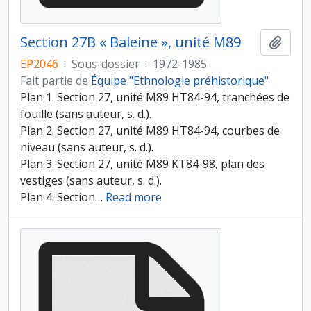
Section 27B « Baleine », unité M89
Ajout
EP2046
·
Sous-dossier
·
1972-1985
Fait partie de
Équipe "Ethnologie préhistorique"
Plan 1. Section 27, unité M89 HT84-94, tranchées de
fouille (sans auteur, s. d.).
Plan 2. Section 27, unité M89 HT84-94, courbes de
niveau (sans auteur, s. d.).
Plan 3. Section 27, unité M89 KT84-98, plan des
vestiges (sans auteur, s. d.).
Plan 4. Section
…
Read more