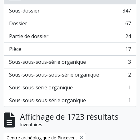
Sous-dossier
347
, 347 résultats
Dossier
67
, 67 résultats
Partie de dossier
24
, 24 résultats
Pièce
17
, 17 résultats
Sous-sous-sous-série organique
3
, 3 résultats
Sous-sous-sous-sous-série organique
2
, 2 résultats
Sous-sous-série organique
1
, 1 résultats
Sous-sous-sous-série organique
1
, 1 résultats
Affichage de 1723 résultats
Inventaires
Remove filter:
Centre archéologique de Pincevent