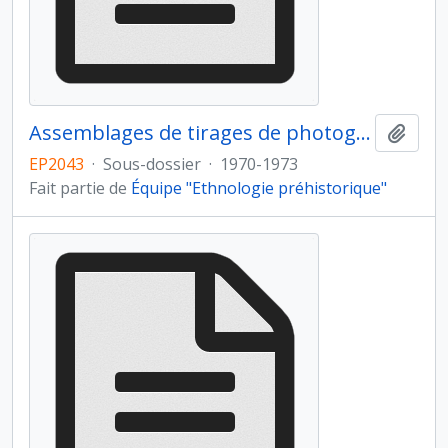
Assemblages de tirages de photographies verticales ayant servi à la réalisation des plans
Ajout
EP2043
·
Sous-dossier
·
1970-1973
Fait partie de
Équipe "Ethnologie préhistorique"