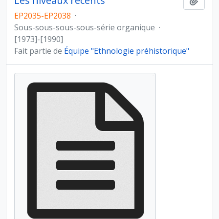
Les niveaux récents
Ajout
EP2035-EP2038
·
Sous-sous-sous-sous-série organique
·
[1973]-[1990]
Fait partie de
Équipe "Ethnologie préhistorique"