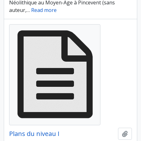
Néolithique au Moyen-Age à Pincevent (sans
auteur,
…
Read more
Plans du niveau I
Ajout