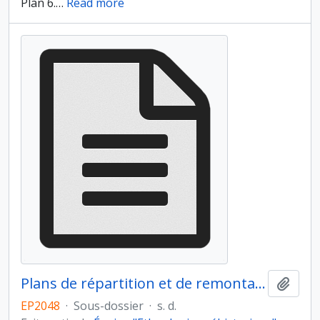
Plan 6.
…
Read more
Plans de répartition et de remontages des restes fauniques par types
Ajout
EP2048
·
Sous-dossier
·
s. d.