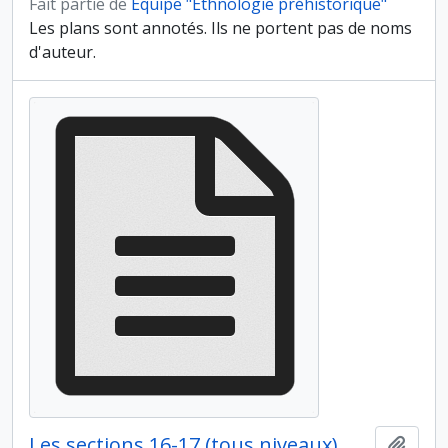
Fait partie de
Équipe "Ethnologie préhistorique"
Les plans sont annotés. Ils ne portent pas de noms
d'auteur.
Les sections 16-17 (tous niveaux)
Ajout