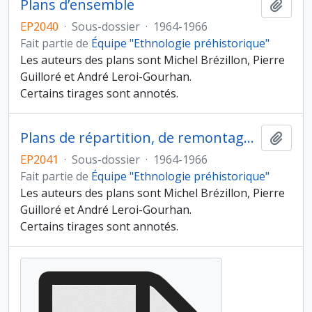
Plans d’ensemble
Ajout
EP2040
·
Sous-dossier
·
1964-1966
Fait partie de
Équipe "Ethnologie préhistorique"
Les auteurs des plans sont Michel Brézillon, Pierre
Guilloré et André Leroi-Gourhan.
Certains tirages sont annotés.
Plans de répartition, de remontage et de densité des vestiges lithiques, fauniques et « fugaces » par types
Ajout
EP2041
·
Sous-dossier
·
1964-1966
Fait partie de
Équipe "Ethnologie préhistorique"
Les auteurs des plans sont Michel Brézillon, Pierre
Guilloré et André Leroi-Gourhan.
Certains tirages sont annotés.