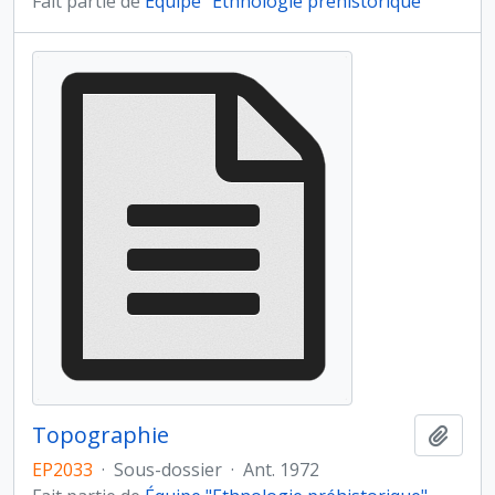
Fait partie de
Équipe "Ethnologie préhistorique"
Topographie
Ajout
EP2033
·
Sous-dossier
·
Ant. 1972