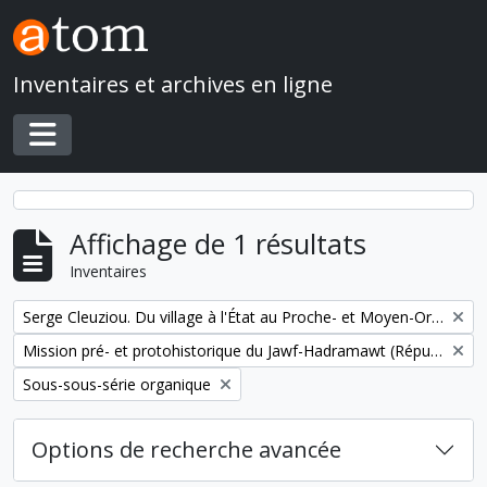
Skip to main content
Inventaires et archives en ligne
Toggle navigation
Affichage de 1 résultats
Inventaires
Remove filter:
Serge Cleuziou. Du village à l'État au Proche- et Moyen-Orient
Remove filter:
Mission pré- et protohistorique du Jawf-Hadramawt (République du Yémen)
Remove filter:
Sous-sous-série organique
Options de recherche avancée