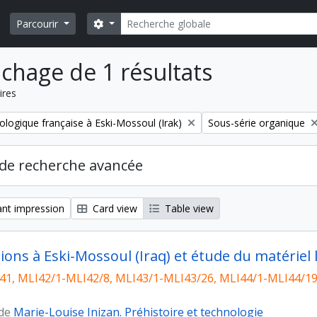
Rechercher
Search options
Parcourir
ichage de 1 résultats
ires
Remove filter:
ologique française à Eski-Mossoul (Irak)
Sous-série organique
de recherche avancée
nt impression
Card view
Table view
ions à Eski-Mossoul (Iraq) et étude du matériel 
1, MLI42/1-MLI42/8, MLI43/1-MLI43/26, MLI44/1-MLI44/19
 de
Marie-Louise Inizan. Préhistoire et technologie