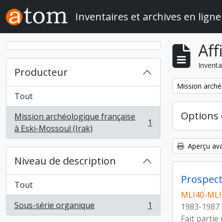
Skip to main content
Inventaires et archives en ligne
Aff
Inventa
Producteur
Remove filter:
Mission arché
Tout
Options 
Mission archéologique française
1
, 1 résultats
à Eski-Mossoul (Irak)
Aperçu ava
Niveau de description
Prospect
Tout
MLI40-MLI4
Sous-série organique
1
1983-1987
, 1 résultats
Fait partie