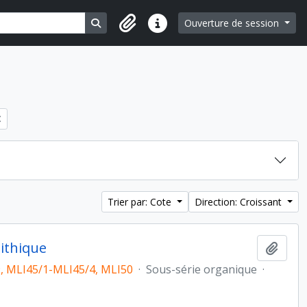
Search in browse page
Ouverture de session
Liens rapides
Trier par: Cote
Direction: Croissant
lithique
Ajout
, MLI45/1-MLI45/4, MLI50
·
Sous-série organique
·