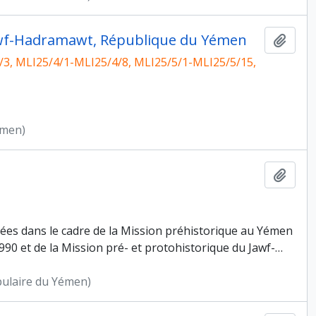
 Jawf-Hadramawt, République du Yémen
Ajout
/3, MLI25/4/1-MLI25/4/8, MLI25/5/1-MLI25/5/15,
émen)
Ajout
sées dans le cadre de la Mission préhistorique au Yémen
0 et de la Mission pré- et protohistorique du Jawf-
…
pulaire du Yémen)