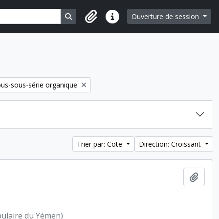
Search in browse page
Ouverture de session
Liens rapides
move filter:
us-sous-série organique
Trier par: Cote
Direction: Croissant
Ajout
pulaire du Yémen)