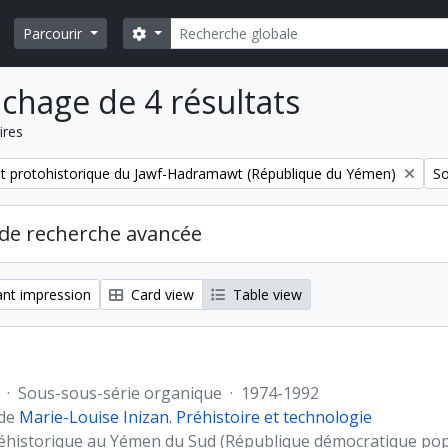
Rechercher
Search options
Parcourir
ichage de 4 résultats
ires
Re
et protohistorique du Jawf-Hadramawt (République du Yémen)
So
de recherche avancée
nt impression
Card view
Table view
·
Sous-sous-série organique
·
1974-1992
 de
Marie-Louise Inizan. Préhistoire et technologie
éhistorique au Yémen du Sud (République démocratique po