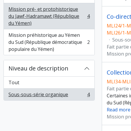
Mission pré- et protohistorique
Co-direc
du Jawf-Hadramawt (République
4
, 4 résultats
du Yémen)
MLI24/1-ML
MLI26/1-M
Mission préhistorique au Yémen
·
Sous-so
du Sud (République démocratique
2
, 2 résultats
Fait partie
populaire du Yémen)
Mission pr
Niveau de description
Collecti
MLI34-MLI
Tout
Fait partie
Sous-sous-série organique
4
Certaines 
, 4 résultats
du Sud (Ré
Read more
Mission pr