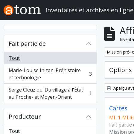
Skip to main content
Inventaires et archives en ligne
Aff
Inventa
Fait partie de
Remove filter:
Mission pré- 
Tout
Options 
Marie-Louise Inizan. Préhistoire
3
, 3 résultats
et technologie
Aperçu ava
Serge Cleuziou. Du village à l'État
1
, 1 résultats
au Proche- et Moyen-Orient
Cartes
Producteur
MLI1-MLI6
Fait partie
Tout
Mission pr