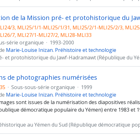
tion de la Mission pré- et protohistorique du
I24/3, MLI25/1/1-MLI25/1/31, MLI25/2/1-MLI25/2/3, MLI25
LI26/7, MLI27/1-MLI27/2, MLI28-MLI33
us-série organique
·
1993-2000
 de
Marie-Louise Inizan. Préhistoire et technologie
é- et protohistorique du Jawf-Hadramawt (République du Y
ons de photographies numérisées
35
·
Sous-sous-série organique
·
1999
 de
Marie-Louise Inizan. Préhistoire et technologie
images sont issues de la numérisation des diapositives réali
publique démocratique populaire du Yémen) entre 1983 et 199
éhistorique au Yémen du Sud (République démocratique po