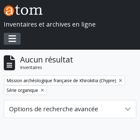
Skip to main content
Inventaires et archives en ligne
Toggle navigation
Aucun résultat
Inventaires
Remove filter:
Mission archéologique française de Khirokitia (Chypre)
Remove filter:
Série organique
Options de recherche avancée