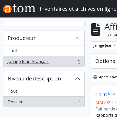
Skip to main content
Inventaires et archives en ligne
Aff
Inventa
Producteur
Remove filter:
Jarrige Jean-F
Tout
Options 
Jarrige Jean-François
1
, 1 résultats
Aperçu ava
Niveau de description
Tout
Carrière
Dossier
1
MAI792
·
, 1 résultats
Fait partie
Rapports d'