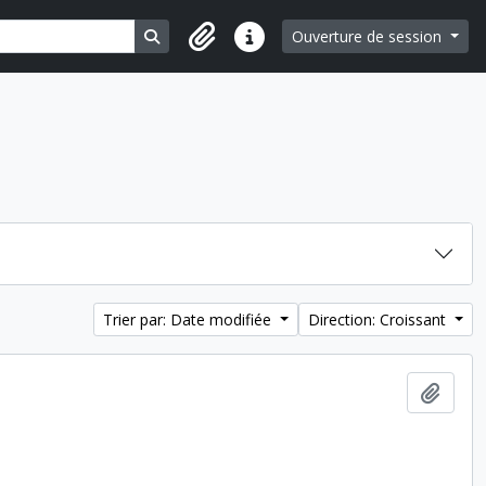
Search in browse page
Ouverture de session
Liens rapides
Trier par: Date modifiée
Direction: Croissant
Ajout