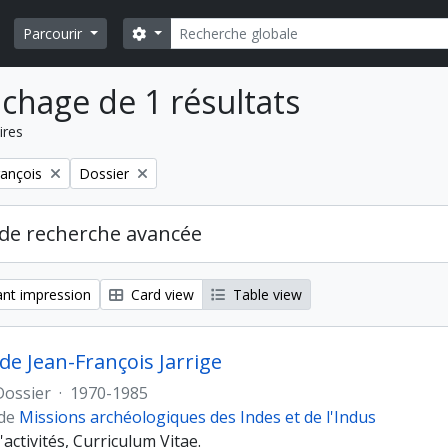
Rechercher
Search options
Parcourir
ichage de 1 résultats
ires
Remove filter:
rançois
Dossier
de recherche avancée
nt impression
Card view
Table view
 de Jean-François Jarrige
Dossier
·
1970-1985
 de
Missions archéologiques des Indes et de l'Indus
activités, Curriculum Vitae.