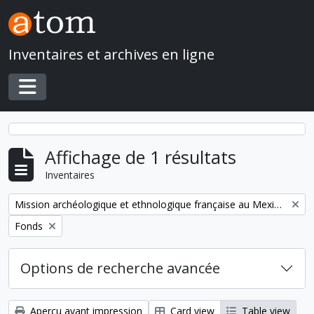
Skip to main content
Inventaires et archives en ligne
Toggle navigation
Affichage de 1 résultats
Inventaires
Remove filter:
Mission archéologique et ethnologique française au Mexique
Remove filter:
Fonds
Options de recherche avancée
Aperçu avant impression
Card view
Table view