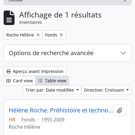
, 1 résultats
Affichage de 1 résultats
Inventaires
Remove filter:
Remove filter:
Roche Hélène
Fonds
Options de recherche avancée
Aperçu avant impression
Card view
Table view
Trier par: Date modifiée
Direction: Croissant
Hélène Roche. Préhistoire et technologie
Ajout
HR
·
Fonds
·
1955-2009
Roche Hélène