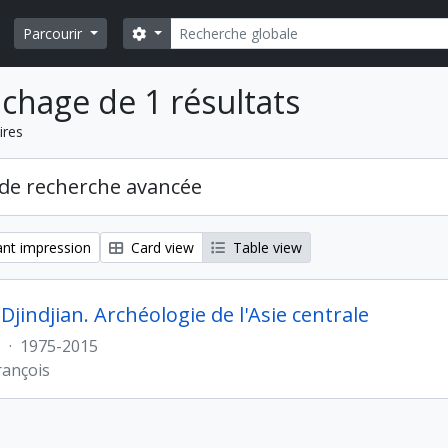
Rechercher
Search options
Parcourir
ichage de 1 résultats
ires
de recherche avancée
nt impression
Card view
Table view
Djindjian. Archéologie de l'Asie centrale
s
·
1975-2015
rançois