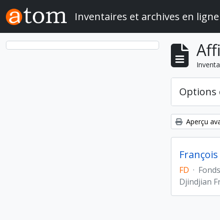
Skip to main content
Inventaires et archives en ligne
Aff
Inventa
Options 
Aperçu ava
François 
FD
·
Fond
Djindjian F