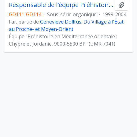
Responsable de l'équipe Préhistoire en Méditerranée orientale (UMR 7041, Archéologies et Sciences de l'Antiquité)
Ajout
GD111-GD114
·
Sous-série organique
·
1999-2004
Fait partie de
Geneviève Dollfus. Du Village à l'État
au Proche- et Moyen-Orient
Équipe "Préhistoire en Méditerranée orientale :
Chypre et Jordanie, 9000-5500 BP" (UMR 7041)