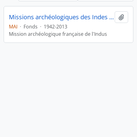
Missions archéologiques des Indes et de l'Indus
Ajout
MAI
·
Fonds
·
1942-2013
Mission archéologique française de l'Indus