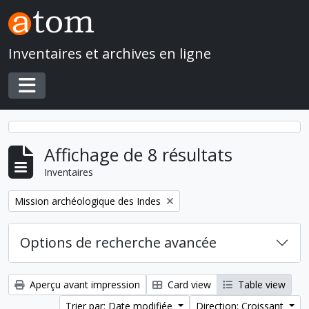
Skip to main content
Inventaires et archives en ligne
Toggle navigation
Affichage de 8 résultats
Inventaires
Remove filter:
Mission archéologique des Indes
Options de recherche avancée
Aperçu avant impression
Card view
Table view
Trier par: Date modifiée
Direction: Croissant