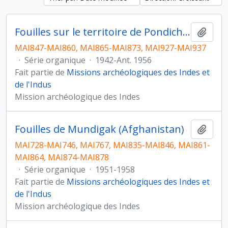
Fouilles sur le territoire de Pondichery (Inde)
Ajout
MAI847-MAI860, MAI865-MAI873, MAI927-MAI937
·
Série organique
·
1942-Ant. 1956
Fait partie de
Missions archéologiques des Indes et
de l'Indus
Mission archéologique des Indes
Fouilles de Mundigak (Afghanistan)
Ajout
MAI728-MAI746, MAI767, MAI835-MAI846, MAI861-
MAI864, MAI874-MAI878
·
Série organique
·
1951-1958
Fait partie de
Missions archéologiques des Indes et
de l'Indus
Mission archéologique des Indes